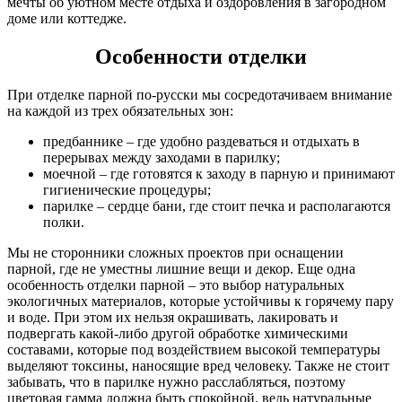
мечты об уютном месте отдыха и оздоровления в загородном
доме или коттедже.
Особенности отделки
При отделке парной по-русски мы сосредотачиваем внимание
на каждой из трех обязательных зон:
предбаннике – где удобно раздеваться и отдыхать в
перерывах между заходами в парилку;
моечной – где готовятся к заходу в парную и принимают
гигиенические процедуры;
парилке – сердце бани, где стоит печка и располагаются
полки.
Мы не сторонники сложных проектов при оснащении
парной, где не уместны лишние вещи и декор. Еще одна
особенность отделки парной – это выбор натуральных
экологичных материалов, которые устойчивы к горячему пару
и воде. При этом их нельзя окрашивать, лакировать и
подвергать какой-либо другой обработке химическими
составами, которые под воздействием высокой температуры
выделяют токсины, наносящие вред человеку. Также не стоит
забывать, что в парилке нужно расслабляться, поэтому
цветовая гамма должна быть спокойной, ведь натуральные